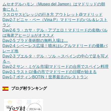
ムセオデルハモン（Museo del Jamon）はマドリッドの朝
食にも！
ラスロサスビレッジの行き方 アウトレット@マドリッド
Day2-7 ビニャ・ペー（Vina P）マドリードのバル＆レスト
ラン
Day2-6 ラ・カサ・デル・アブエロ！マドリードの名物バル
は海老アヒージョがオススメ
Day2-5 プラド美術館の無料入場は…
Day2-4 シベーレス広場！噴水はレアルマドリードの優勝パ
レード地
Day2-3 プエルタ・デル・ソル ～スペインの中心で足を写メ
る～
Day2-2 サン・ミゲル市場!マドリードの台所でスペイン料理
Day2-1 ラストロ!蚤の市でマドリードの日曜が始まる
Day1-7 ボティンBOTIN！世界最古のレストラン
ブログ村ランキング