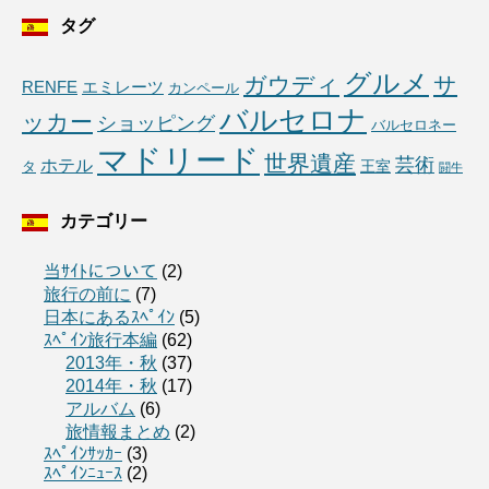
タグ
グルメ
ガウディ
サ
RENFE
エミレーツ
カンペール
バルセロナ
ッカー
ショッピング
バルセロネー
マドリード
世界遺産
芸術
ホテル
王室
タ
闘牛
カテゴリー
当ｻｲﾄについて
(2)
旅行の前に
(7)
日本にあるｽﾍﾟｲﾝ
(5)
ｽﾍﾟｲﾝ旅行本編
(62)
2013年・秋
(37)
2014年・秋
(17)
アルバム
(6)
旅情報まとめ
(2)
ｽﾍﾟｲﾝｻｯｶｰ
(3)
ｽﾍﾟｲﾝﾆｭｰｽ
(2)