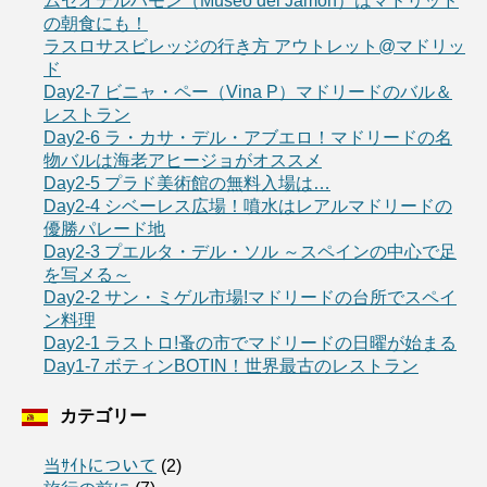
ムセオデルハモン（Museo del Jamon）はマドリッド
の朝食にも！
ラスロサスビレッジの行き方 アウトレット@マドリッ
ド
Day2-7 ビニャ・ペー（Vina P）マドリードのバル＆
レストラン
Day2-6 ラ・カサ・デル・アブエロ！マドリードの名
物バルは海老アヒージョがオススメ
Day2-5 プラド美術館の無料入場は…
Day2-4 シベーレス広場！噴水はレアルマドリードの
優勝パレード地
Day2-3 プエルタ・デル・ソル ～スペインの中心で足
を写メる～
Day2-2 サン・ミゲル市場!マドリードの台所でスペイ
ン料理
Day2-1 ラストロ!蚤の市でマドリードの日曜が始まる
Day1-7 ボティンBOTIN！世界最古のレストラン
カテゴリー
当ｻｲﾄについて
(2)