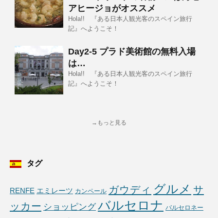
アヒージョがオススメ
Hola!! 『ある日本人観光客のスペイン旅行
記』へようこそ！
Day2-5 プラド美術館の無料入場
は…
Hola!! 『ある日本人観光客のスペイン旅行
記』へようこそ！
→もっと見る
タグ
グルメ
ガウディ
サ
RENFE
エミレーツ
カンペール
バルセロナ
ッカー
ショッピング
バルセロネー