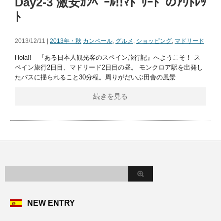
Day2-3 激安ｶﾝﾍﾟｰﾙ!!ﾏﾄﾞﾘｰﾄﾞのｱｳﾄﾚｯ
ﾄ
2013/12/11 |
2013年・秋
カンペール
,
グルメ
,
ショッピング
,
マドリード
Hola!! 『ある日本人観光客のスペイン旅行記』へようこそ！ ス
ペイン旅行2日目、マドリード2日目の昼。 モンクロア駅を出発し
たバスに揺られること30分程。周りがだいぶ田舎の風景
続きを見る
NEW ENTRY