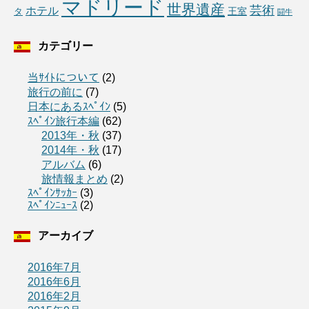
マドリード
世界遺産
芸術
ホテル
王室
タ
闘牛
カテゴリー
当ｻｲﾄについて
(2)
旅行の前に
(7)
日本にあるｽﾍﾟｲﾝ
(5)
ｽﾍﾟｲﾝ旅行本編
(62)
2013年・秋
(37)
2014年・秋
(17)
アルバム
(6)
旅情報まとめ
(2)
ｽﾍﾟｲﾝｻｯｶｰ
(3)
ｽﾍﾟｲﾝﾆｭｰｽ
(2)
アーカイブ
2016年7月
2016年6月
2016年2月