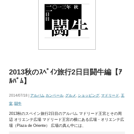
2013秋のｽﾍﾟｲﾝ旅行2日目闘牛編【ｱ
ﾙﾊﾞﾑ】
2014/07/18 |
アルバム
カンペール
,
グルメ
,
ショッピング
,
マドリード
,
王
室
,
闘牛
2013秋のスペイン旅行2日目のアルバム マドリード王宮とその周
辺 オリエンテ広場 マドリード王宮の横にある広場・オリエンテ広
場（Plaza de Oriente） 広場の真ん中には、