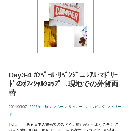
Day3-4 ｶﾝﾍﾟｰﾙ･ﾘﾍﾞﾝｼﾞ→ﾚｱﾙ･ﾏﾄﾞﾘｰ
ﾄﾞのｵﾌｨｼｬﾙｼｮｯﾌﾟ→現地での外貨両
替
2014/05/07 |
2013年・秋
カンペール
,
サッカー
,
ショッピング
,
マドリー
ド
Hola!! 『ある日本人観光客のスペイン旅行記』へようこそ！ ス
ペイン旅行3日目、マドリード3日目の夕方。ソフィア王妃芸術セ