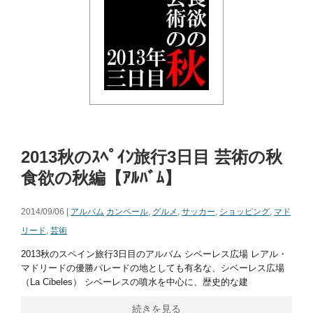
2013秋のｽﾍﾟｲﾝ旅行3日目 芸術の秋
食欲の秋編【ｱﾙﾊﾞﾑ】
2014/09/06 |
アルバム
カンペール
,
グルメ
,
サッカー
,
ショッピング
,
マド
リード
,
芸術
2013秋のスペイン旅行3日目のアルバム シベーレス広場 レアル・
マドリードの優勝パレードの地としても有名な、シベーレス広場
（La Cibeles） シベーレスの噴水を中心に、歴史的な建
続きを見る