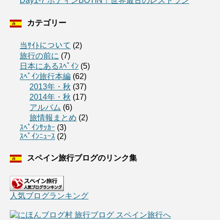
Day1-7 ボティンBOTIN！世界最古のレストラン
カテゴリー
当ｻｲﾄについて
(2)
旅行の前に
(7)
日本にあるｽﾍﾟｲﾝ
(5)
ｽﾍﾟｲﾝ旅行本編
(62)
2013年・秋
(37)
2014年・秋
(17)
アルバム
(6)
旅情報まとめ
(2)
ｽﾍﾟｲﾝｻｯｶｰ
(3)
ｽﾍﾟｲﾝﾆｭｰｽ
(2)
スペイン旅行ブログのリンク集
人気ブログランキング