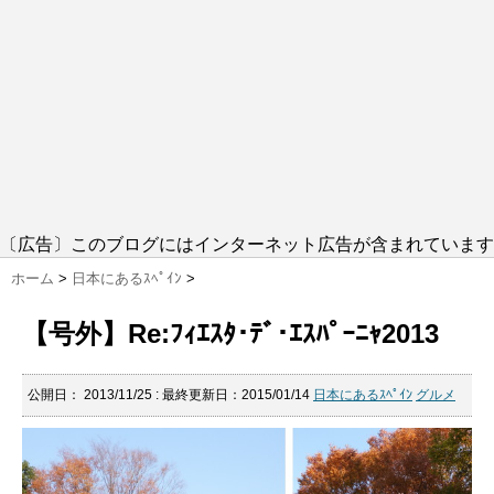
〔広告〕このブログにはインターネット広告が含まれています
ホーム
>
日本にあるｽﾍﾟｲﾝ
>
【号外】Re:ﾌｨｴｽﾀ･ﾃﾞ･ｴｽﾊﾟｰﾆｬ2013
公開日：
2013/11/25
: 最終更新日：2015/01/14
日本にあるｽﾍﾟｲﾝ
グルメ