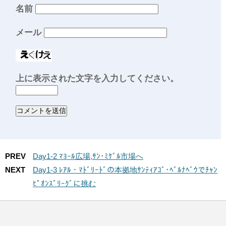
名前
メール
上に表示された文字を入力してください。
PREV
Day1-2 ﾏﾖｰﾙ広場,ｻﾝ･ﾐｹﾞﾙ市場へ
NEXT
Day1-3 ﾚｱﾙ・ﾏﾄﾞﾘｰﾄﾞの本拠地ｻﾝﾃｨｱｺﾞ･ﾍﾞﾙﾅﾍﾞｳでﾁｬﾝ
ﾋﾟｵﾝｽﾞﾘｰｸﾞに挑む