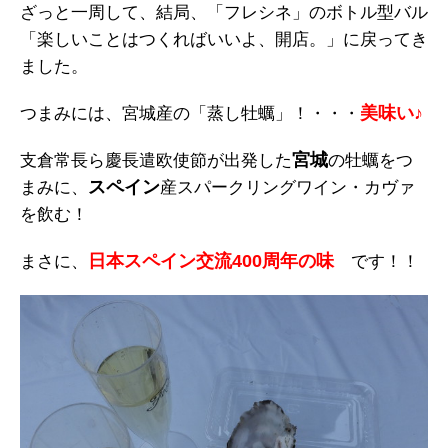
ざっと一周して、結局、「フレシネ」のボトル型バル
「楽しいことはつくればいいよ、開店。」に戻ってき
ました。
美味い♪
つまみには、宮城産の「蒸し牡蠣」！・・・
宮城
支倉常長ら慶長遣欧使節が出発した
の牡蠣をつ
スペイン
まみに、
産スパークリングワイン・カヴァ
を飲む！
日本スペイン交流400周年の味
まさに、
です！！