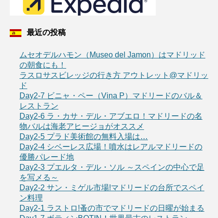
最近の投稿
ムセオデルハモン（Museo del Jamon）はマドリッド
の朝食にも！
ラスロサスビレッジの行き方 アウトレット@マドリッ
ド
Day2-7 ビニャ・ペー（Vina P）マドリードのバル＆
レストラン
Day2-6 ラ・カサ・デル・アブエロ！マドリードの名
物バルは海老アヒージョがオススメ
Day2-5 プラド美術館の無料入場は…
Day2-4 シベーレス広場！噴水はレアルマドリードの
優勝パレード地
Day2-3 プエルタ・デル・ソル ～スペインの中心で足
を写メる～
Day2-2 サン・ミゲル市場!マドリードの台所でスペイ
ン料理
Day2-1 ラストロ!蚤の市でマドリードの日曜が始まる