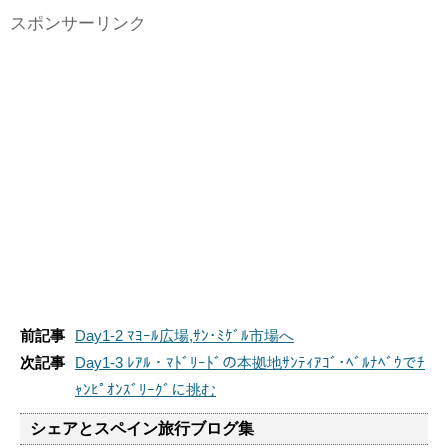
スポンサーリンク
前記事
Day1-2 ﾏﾖｰﾙ広場,ｻﾝ･ﾐｹﾞﾙ市場へ
次記事
Day1-3 ﾚｱﾙ・ﾏﾄﾞﾘｰﾄﾞの本拠地ｻﾝﾃｨｱｺﾞ･ﾍﾞﾙﾅﾍﾞｳでﾁ
ｬﾝﾋﾟｵﾝｽﾞﾘｰｸﾞに挑む
シェアとスペイン旅行ブログ集