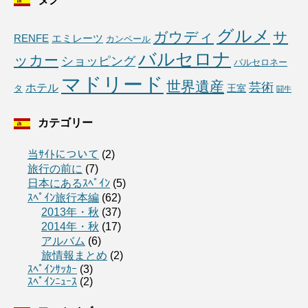
グルメ
ガウディ
サ
RENFE
エミレーツ
カンペール
バルセロナ
ッカー
ショッピング
バルセロネー
マドリード
世界遺産
芸術
ホテル
王室
タ
闘牛
カテゴリー
当ｻｲﾄについて
(2)
旅行の前に
(7)
日本にあるｽﾍﾟｲﾝ
(5)
ｽﾍﾟｲﾝ旅行本編
(62)
2013年・秋
(37)
2014年・秋
(17)
アルバム
(6)
旅情報まとめ
(2)
ｽﾍﾟｲﾝｻｯｶｰ
(3)
ｽﾍﾟｲﾝﾆｭｰｽ
(2)