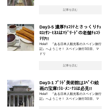
記事を読む
Day3-5 濃厚ﾁｮｺﾗﾃとさっくりﾁｭ
ﾛｽ!ｻﾝ･ﾋﾈｽはﾏﾄﾞﾘｰﾄﾞの老舗ﾁｮｺﾗ
ﾃﾘｱ!!
Hola!! 『ある日本人観光客のスペイン旅行
記』へようこそ！ スペイン旅行3日目、マ
ドリ
記事を読む
Day3-1 ﾌﾟﾗﾄﾞ美術館はｽﾍﾟｲﾝ絵
画の宝庫!ﾗｽ･ﾒﾆｰﾅｽは必見!!
Hola!! 『ある日本人観光客のスペイン旅行
記』へようこそ！ スペイン旅行3日目、マ