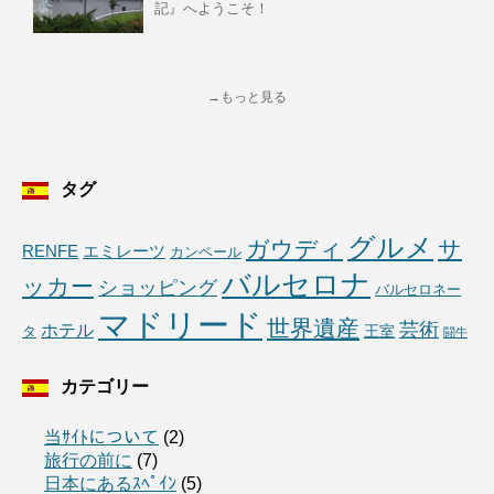
記』へようこそ！
→もっと見る
タグ
グルメ
ガウディ
サ
RENFE
エミレーツ
カンペール
バルセロナ
ッカー
ショッピング
バルセロネー
マドリード
世界遺産
芸術
ホテル
王室
タ
闘牛
カテゴリー
当ｻｲﾄについて
(2)
旅行の前に
(7)
日本にあるｽﾍﾟｲﾝ
(5)