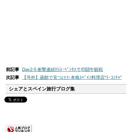
前記事
Day2-5 衝撃連続!!ﾗｽ･ﾍﾞﾝﾀｽでの闘牛観戦
次記事
【号外】函館で見つけた本格ｽﾍﾟｲﾝ料理店“ﾗ･ｺﾝﾁｬ”
シェアとスペイン旅行ブログ集