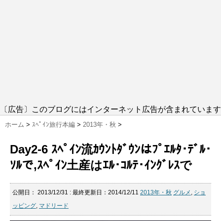
〔広告〕このブログにはインターネット広告が含まれています
ホーム
>
ｽﾍﾟｲﾝ旅行本編
>
2013年・秋
>
Day2-6 ｽﾍﾟｲﾝ流ｶｳﾝﾄﾀﾞｳﾝはﾌﾟｴﾙﾀ･ﾃﾞﾙ･
ｿﾙで,ｽﾍﾟｲﾝ土産はｴﾙ･ｺﾙﾃ･ｲﾝｸﾞﾚｽで
公開日：
2013/12/31
: 最終更新日：2014/12/11
2013年・秋
グルメ
,
ショ
ッピング
,
マドリード