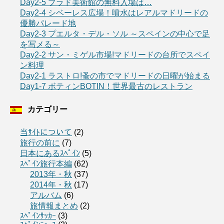
Day2-5 プラド美術館の無料入場は…
Day2-4 シベーレス広場！噴水はレアルマドリードの
優勝パレード地
Day2-3 プエルタ・デル・ソル ～スペインの中心で足
を写メる～
Day2-2 サン・ミゲル市場!マドリードの台所でスペイ
ン料理
Day2-1 ラストロ!蚤の市でマドリードの日曜が始まる
Day1-7 ボティンBOTIN！世界最古のレストラン
カテゴリー
当ｻｲﾄについて
(2)
旅行の前に
(7)
日本にあるｽﾍﾟｲﾝ
(5)
ｽﾍﾟｲﾝ旅行本編
(62)
2013年・秋
(37)
2014年・秋
(17)
アルバム
(6)
旅情報まとめ
(2)
ｽﾍﾟｲﾝｻｯｶｰ
(3)