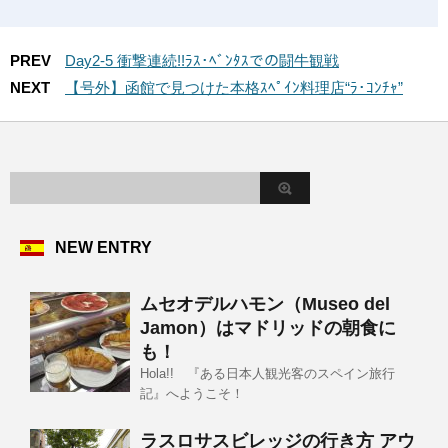
PREV
Day2-5 衝撃連続!!ﾗｽ･ﾍﾞﾝﾀｽでの闘牛観戦
NEXT
【号外】函館で見つけた本格ｽﾍﾟｲﾝ料理店“ﾗ･ｺﾝﾁｬ”
NEW ENTRY
ムセオデルハモン（Museo del
Jamon）はマドリッドの朝食に
も！
Hola!! 『ある日本人観光客のスペイン旅行
記』へようこそ！
ラスロサスビレッジの行き方 アウ